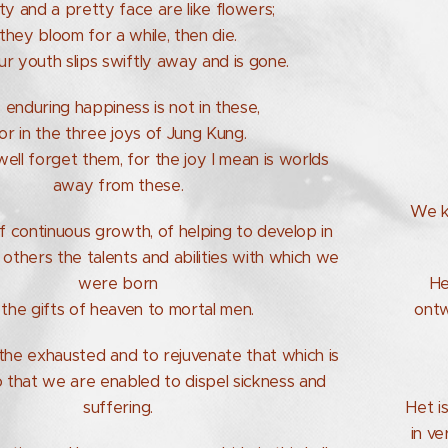
y and a pretty face are like flowers;
they bloom for a while, then die.
r youth slips swiftly away and is gone.
 enduring happiness is not in these,
or in the three joys of Jung Kung.
ll forget them, for the joy I mean is worlds
away from these.
We k
 of continuous growth, of helping to develop in
 others the talents and abilities with which we
were born
He
the gifts of heaven to mortal men.
ontw
e the exhausted and to rejuvenate that which is
so that we are enabled to dispel sickness and
suffering.
Het i
in ve