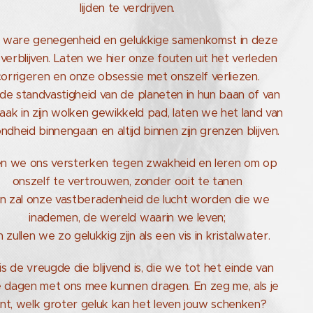
lijden te verdrijven.
 ware genegenheid en gelukkige samenkomst in deze
 verblijven. Laten we hier onze fouten uit het verleden
corrigeren en onze obsessie met onszelf verliezen.
de standvastigheid van de planeten in hun baan of van
aak in zijn wolken gewikkeld pad, laten we het land van
ndheid binnengaan en altijd binnen zijn grenzen blijven.
en we ons versterken tegen zwakheid en leren om op
onszelf te vertrouwen, zonder ooit te tanen
n zal onze vastberadenheid de lucht worden die we
inademen, de wereld waarin we leven;
 zullen we zo gelukkig zijn als een vis in kristalwater.
 is de vreugde die blijvend is, die we tot het einde van
 dagen met ons mee kunnen dragen. En zeg me, als je
nt, welk groter geluk kan het leven jouw schenken?