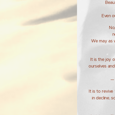
Beaut
Even ou
No,
n
We may as we
It is the joy
ourselves and
— 
It is to reviv
in decline, 