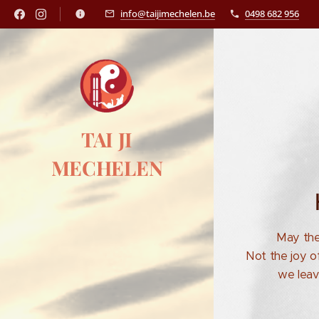
info@taijimechelen.be
0498 682 956
TAI JI
MECHELEN
May the 
Not the joy o
we leav