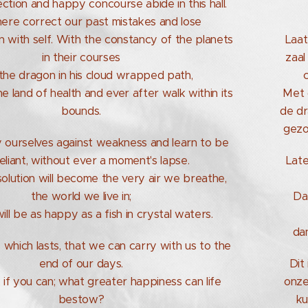
ection and happy concourse abide in this hall.
here correct our past mistakes and lose
 with self. With the constancy of the planets
Laat
in their courses
zaal
 the dragon in his cloud wrapped path,
he land of health and ever after walk within its
Met 
bounds.
de dr
gezo
fy ourselves against weakness and learn to be
reliant, without ever a moment's lapse.
Lat
olution will become the very air we breathe,
the world we live in;
Da
ll be as happy as a fish in crystal waters.
dan
oy which lasts, that we can carry with us to the
end of our days.
Dit
, if you can; what greater happiness can life
onze
bestow?
ku