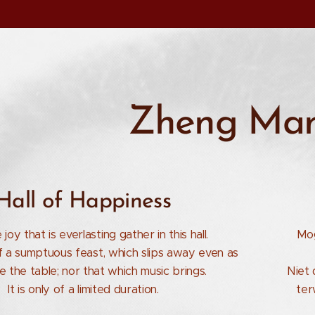
Zheng Man
Hall of Happiness
joy that is everlasting gather in this hall.
Mog
f a sumptuous feast, which slips away even as
e the table; nor that which music brings.
Niet 
It is only of a limited duration.
ter