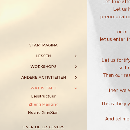
Let true aff
Let us 
preoccupation
or of
let us enter t
STARTPAGINA
LESSEN
Let us forti
WORKSHOPS
self 
Then our res
ANDERE ACTIVITEITEN
WAT IS TAI JI
then we wi
Lesstructuur
This is the j
Zheng Manqing
Huang XingXian
And tell me
OVER DE LESGEVERS