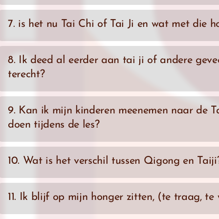
zijn.
zoeken in tai ji quan. Daarom is het belangrijk te weten wat Tai J
daarin betekent.
Een boreling kan ook niet meteen staan of wandelen, babbelen 
Naast de reguliere lessen worden ook workshops en weeken
Sommige mensen hebben een goed gevoel voor choreografie 
7. is het nu Tai Chi of Tai Ji en wat met die h
nu als evident aannemen. Soortgelijk is het in tai ji. Echter een 
gevoel is van snel te groeien. Een vorm kan je op een paar 
Leren in Tai Ji begint bij doen. Sommige mensen pikken een 
Je kan ook meerdaagse workshops volgen bij
senior student
probeert en blijft proberen tot het lukt. Dat is waar we ls vol
ze niet meteen het geduld om in de diepte gaan. Anderen he
meer herhaling nodig. Maar bij Tai Ji gaat het niet alleen om d
volgen mocht je voor werk of plezier in de nabijheid zijn.
jou het beste zal helpen om tai ji te leren. Inzet en doorzet, 
Als we het allemaal officieel en correct willen houden dan hoor
en daar ziet men vaak het omgekeerde, sneller meer subtiele 
oefenkader – het lichaam leren ontspannen is de sleutel om di
8. Ik deed al eerder aan tai ji of andere geve
te nemen om te oefenen. Niet iedereen heeft dezelfde gave
gebruiken. Pinyin is namelijk het schrijfsysteem dat ook aan d
Op jaarbasis kunnen er ook meer sociale activiteiten ingeri
gaan, terwijl het wat langer duurt om de bewegingen te leren (1
binnenin gebeurt.
terecht?
staan meteen dezelfde diepgang te vinden of te ervaren. (zie
aangeleerd.
familie op een andere manier bij elkaar te brengen.
Er is dus geen eenduidige oplossing, of antwoord veel hangt af
aan Tai Ji te beginnen)
Bij Tai Ji Mechelen onderzoeken we de natuurlijke processen 
Chinees traditioneel/vereenvoudigd:
: 太極拳
/
太极拳
jouw inzet, en vooral jouw doorzetting. Wat zeker belangrijk is 
principes te ervaren. Deze zijn overschaduwd door onze gew
Dat je al een andere training kreeg, kan een voordeel zijn. Ieder
Dus het enige wat helpt is jouw intentie om door te zetten te 
Pinyin
: tài jí quán of kortweg tai ji
(de J wordt uitgesproken als
getraumatiseerd of vrij van trauma je bent ... door gewoon doo
9. Kan ik mijn kinderen meenemen naar de Ta
bewegen). Zoeken naar die eenvoud is een lang proces en dat
van harte welkom.
TJM aanraden minstens 2 keer per week de lessen bij te won
Wade-Gile
s: T'ai4 Chi2 Ch'üan2 hierin zie je dus Tai chi chuan of
herhaling gaan patronen verschuiven en groeit je innerlijke kracht
doen tijdens de les?
meer en meer een gewoonte worden. En eens dat gebeurt is 
Kleine nota: ervaring toont dat mensen met eerdere ervaring n
tai ji, met kleine letters, slaat meer op de bewegingsleer. Vaak
werken. Ook al zoeken we van les 1 naar diepere dingen da
Maar veel hangt af van hoe je traint, de intentie, de diepte dat j
denken. Daarom hanteer het gezegde :
maak je glas leeg vo
derde woord dat het wapen aanduidt. Hierboven zie je quan w
leren we ook door te doen, te herhalen en op te bouwen.
Absoluut! Kinderen zijn welkom en kunnen meedoen met de oe
hebt daarnaast nog dao (breedzwaard)) , jian (zwaard), qiang (spee
10. Wat is het verschil tussen Qigong en Taiji
Dat vertaalt zich als,
gewoon hun eigen gang gaan. Hun aanwezigheid biedt ons de 
Daarom nodigen we iedereen uit om minstens twee keer per 
acceptatie, terwijl we leren dieper te gaan zonder de controle 
Tai Ji, met hoofdletters, wordt gebruikt om het breder beeld van
heb niet de verwachting dat de dingen hetzelfde zi
geregeld thuis te oefenen. In eerste instantie om bewegingen 
moment om de natuurlijke dynamiek van kinderen te omarmen 
Qigong en Taiji hebben hun wortels in dezelfde Chinese tradit
zet in meer filosofische levensbeschouwingen (Taoïsme) en 
niet het geval zal zijn! Woorden verschillen, be
meer om de principes erin te krijgen – zodat de verandering e
11. Ik blijf op mijn honger zitten, (te traag, te w
Als de lesuren het toelaten voor hun slaaptijd zijn kinderen w
energiewerking, maar ze hebben verschillende accenten en b
meesters begrepen dat het leven de hoogste vorm van Tai Ji is.
laat vooroordelen thuis. Is er twijfel en onzekerhei
speelplaats en op de zaterdagochtendles zitten we meestal in
We begrijpen dat het voor velen het moeilijk is om in begin vol
taoïstische principes in de praktijk leren ontdekken. Dus net zoa
Qigong
richt zich op het cultiveren van Qi (levensenergie) doo