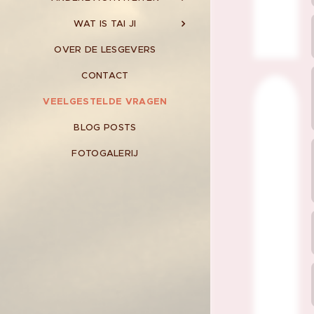
WAT IS TAI JI
OVER DE LESGEVERS
CONTACT
VEELGESTELDE VRAGEN
BLOG POSTS
FOTOGALERIJ