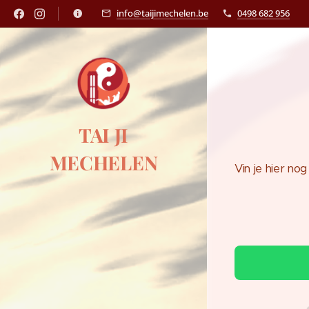
info@taijimechelen.be
0498 682 956
TAI JI
MECHELEN
Vin je hier no