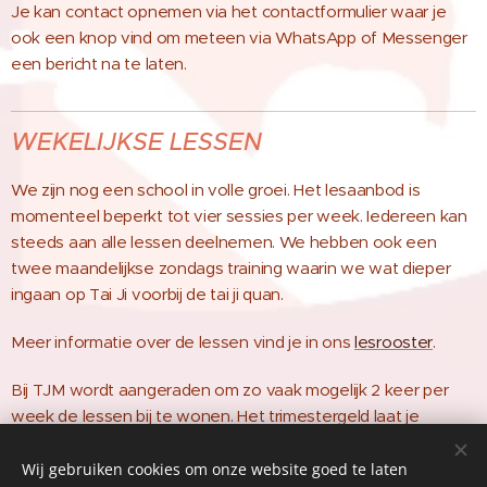
Je kan contact opnemen via het contactformulier waar je
ook een knop vind om meteen via WhatsApp of Messenger
een bericht na te laten.
WEKELIJKSE
LESSEN
We zijn nog een school in volle groei. Het lesaanbod is
momenteel beperkt tot vier sessies per week. Iedereen kan
steeds aan alle lessen deelnemen. We hebben ook een
twee maandelijkse zondags training waarin we wat dieper
ingaan op Tai Ji voorbij de tai ji quan.
Meer informatie over de lessen vind je in ons
lesrooster
.
Bij TJM wordt aangeraden om zo vaak mogelijk 2 keer per
week de lessen bij te wonen. Het trimestergeld laat je
steeds toe om alle lessen bij te wonen.
Wij gebruiken cookies om onze website goed te laten