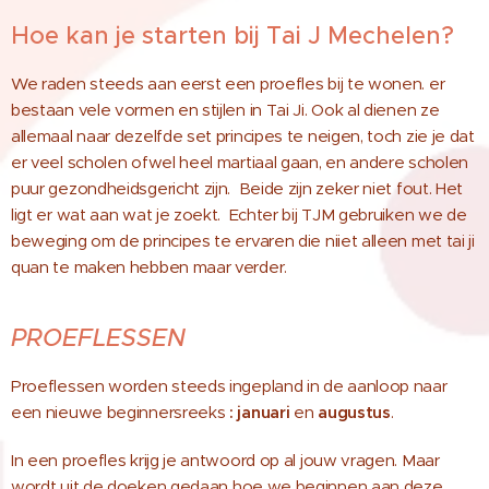
Hoe kan je starten bij Tai J Mechelen?
We raden steeds aan eerst een proefles bij te wonen. er
bestaan vele vormen en stijlen in Tai Ji. Ook al dienen ze
allemaal naar dezelfde set principes te neigen, toch zie je dat
er veel scholen ofwel heel martiaal gaan, en andere scholen
puur gezondheidsgericht zijn. Beide zijn zeker niet fout. Het
ligt er wat aan wat je zoekt. Echter bij TJM gebruiken we de
beweging om de principes te ervaren die niiet alleen met tai ji
quan te maken hebben maar verder.
PROEFLESSEN
Proeflessen worden steeds ingepland in de aanloop naar
een nieuwe beginnersreeks
: januari
en
augustus
.
In een proefles krijg je antwoord op al jouw vragen.
Maar
wordt uit de doeken gedaan
hoe
we beginnen aan deze