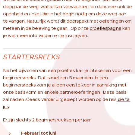
diepgaande weg, wat je kan verwachten, en daarmee ook de
openheid en inzet die in het begin nodig om deze weg aan
te vangen. Natuurlijk wordt dit
doorspekt met oefeningen om
meteen in de beleving te gaan.
Op onze
proeflespagina
kan
je wat meer info vinden en je inschrijven.
.
STARTERSREEKS
Na het bijwonen van een proefles kan je intekenen voor een
beginnersreeks. Dat is meteen 5
maanden.
In een
beginnersreeks kom je al een eerste keer in aanraking met
onze basisvorm en enkele partneroefeningen.
Deze basis
zal nadien steeds verder uitgediept worden op de reis
die tai
ji is
.
Er zijn slechts 2
beginnersreeksen per jaar.
Februari tot juni