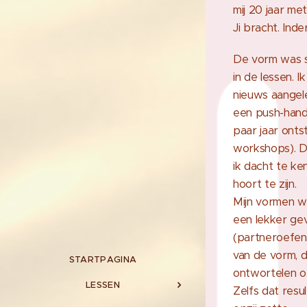
mij 20 jaar me
Ji bracht. Ind
De vorm was s
in de lessen. 
nieuws aangel
een push-hand,
paar jaar onts
workshops). D
ik dacht te ke
hoort te zijn.
Mijn vormen w
een lekker ge
(partneroefeni
van de vorm, d
STARTPAGINA
ontwortelen of
LESSEN
Zelfs dat resu