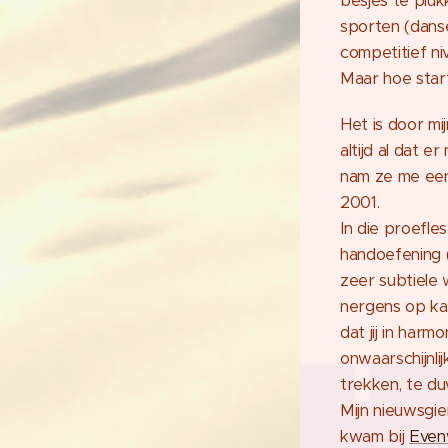
besjes te pluk
sporten (danse
competitief ni
Maar hoe star
Het is door mij
altijd al dat er
nam ze me een
2001.
In die proefle
handoefening 
zeer subtiele 
nergens op ka
dat jij in ha
onwaarschijnli
trekken, te d
Mijn nieuwsgi
kwam bij
Even