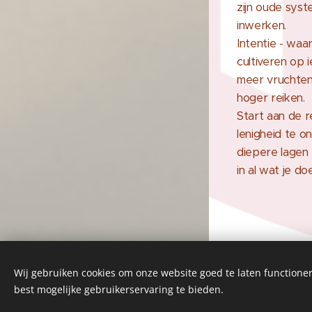
zijn oude syst
inwerken.
Intentie - waa
cultiveren op 
meer vruchten
hoger reiken.
Start aan de r
lenigheid te o
diepere lagen 
in al wat je doe
© 2023-25 Alle rechten voorbehouden
Wij gebruiken cookies om onze website goed te laten functioner
aan Tai Ji Mechelen
best mogelijke gebruikerservaring te bieden.
Cookies