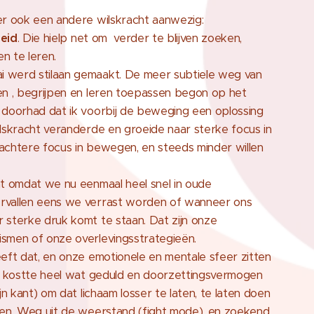
er ook een andere wilskracht aanwezig:
eid
. Die hielp net om verder te blijven zoeken,
n te leren.
werd stilaan gemaakt. De meer subtiele weg van
en , begrijpen en leren toepassen begon op het
 doorhad dat ik voorbij de beweging een oplossing
lskracht veranderde en groeide naar sterke focus in
achtere focus in bewegen, en steeds minder willen
nt omdat we nu eenmaal heel snel in oude
vallen eens we verrast worden of wanneer ons
 sterke druk komt te staan. Dat zijn onze
smen of onze overlevingsstrategieën.
eft dat, en onze emotionele en mentale sfeer zitten
et kostte heel wat geduld en doorzettingsvermogen
jn kant) om dat lichaam losser te laten, te laten doen
oen. Weg uit de weerstand (fight mode), en zoekend