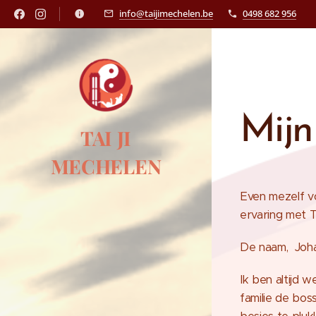
info@taijimechelen.be
0498 682 956
Mijn
TAI JI
MECHELEN
Even mezelf vo
ervaring met T
De naam, Joha
Ik ben altijd 
familie de bos