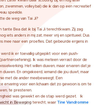
ken. Later kwam daar scouting bij, en nog later
n, zwemmen, volleybal) die ik dan op een recreatief
veau speelde.
tte de weg van Tai Ji?
n tante Bea dat ik bij Tai Ji terechtkwam. Zij zag
 nog iets anders in mij zat, meer vrij en spiritueel. Dus
s mee naar een proefles. Dat gebeurde ergens in
s werd ik er toevallig uitgepikt voor een push-
(partneroefening). Ik was meteen verrast door de
wisselwerking. Het willen duwen, maar ervaren dat je
n duwen. En omgekeerd, iemand die jou duwt, maar
rmonie met de ander meebeweegt. Een
jke ervaring voor een lichaam dat zo gewoon is om te
uwen, te presteren.
erigheid was gewekt en de stap werd gezet. Ik
wicht in Beweging
terecht, waar
Tine Vandromme