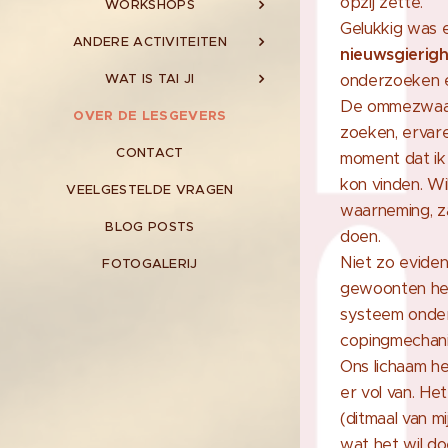
opzij zette.
WORKSHOPS
Gelukkig was 
ANDERE ACTIVITEITEN
nieuwsgierigh
WAT IS TAI JI
onderzoeken e
De ommezwaai 
OVER DE LESGEVERS
zoeken, ervar
CONTACT
moment dat ik
kon vinden. Wi
VEELGESTELDE VRAGEN
waarneming, z
BLOG POSTS
doen.
Niet zo evide
FOTOGALERIJ
gewoonten her
systeem onder
copingmechani
Ons lichaam he
er vol van. H
(ditmaal van mi
wat het wil d