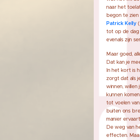
naar het toela
begon te zien 
Patrick Kelly
(
tot op de dag 
evenals zijn s
Maar goed, all
Dat kan je mee
In het kort is
zorgt dat als 
winnen, willen 
kunnen komen,
tot voelen van 
buiten ons bre
manier ervaar
De weg van het
effecten. Maar