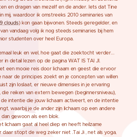
ten en dragen van mezelf en de ander. Iets dat Tine
in mij, waardoor ik omstreeks 2010 seminaries van
9 clouds
) kon gaan bijwonen. Steeds geregelder, en
van vandaag volg ik nog steeds seminaries bij hem
enior studenten over heel Europa.
emaal leuk en wel, hoe gaat die zoektocht verder…
r in detail lezen op de pagina WAT IS TAI JI.
 het een mooie reis door lichaam en geest die ervoor
je naar de principes zoekt en je concepten van willen
juist zijn loslaat, er nieuwe dimensies in je ervaring
 die reiken van extern bewegen (beginnersniveau),
de intentie die jouw lichaam activeert, en de intentie
ngt, waarbij je de ander zijn lichaam op een andere
t dan gewoon als een blok.
 lichaam gaat al heel diep en heeft heilzame
 daar stopt de weg zeker niet .Tai Ji , net als yoga,