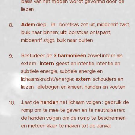
basis van het midden wordt gevormd door de
liezen.
Adem
diep :
in
: borstkas zet uit, middenrif zakt,
buik naar binnen;
uit
: borstkas ontspant,
middenrif stijgt, buik naar buiten
Bestudeer de
3 harmonieën
zowel intern als
extern :
intern
: geest en intentie, intentie en
subtiele energie, subtiele energie en
lichaamskracht/energie;
extern
: schouders en
liezen, ellebogen en knieën, handen en voeten
.Laat de
handen
het lichaam volgen : gebruik de
romp om te mee te geven en te neutraliseren;
de handen volgen om de romp te beschermen,
en meteen klaar te maken tot de aanval.