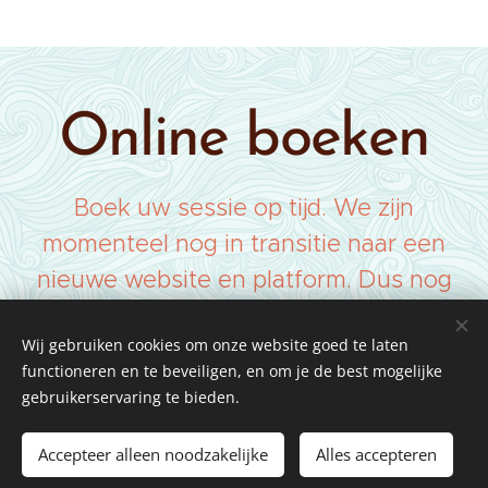
Online boeken
Boek uw sessie op tijd. We zijn
momenteel nog in transitie naar een
nieuwe website en platform. Dus nog
even
doorklikken
.
Wij gebruiken cookies om onze website goed te laten
functioneren en te beveiligen, en om je de best mogelijke
gebruikerservaring te bieden.
© 2023-25 Alle rechten voorbehouden
Accepteer alleen noodzakelijke
Alles accepteren
Cookies
aan Tai Ji Mechelen