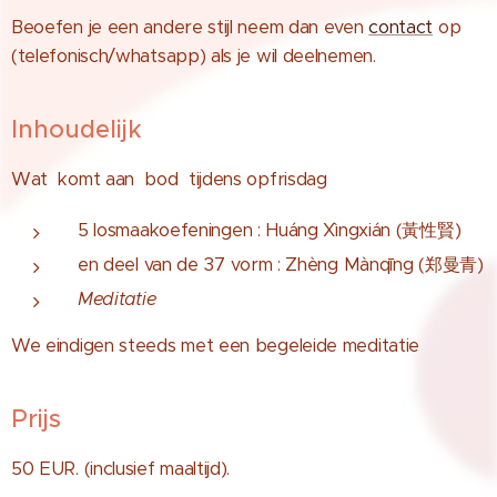
Beoefen je een andere stijl neem dan even
contact
op
(telefonisch/whatsapp) als je wil deelnemen.
Inhoudelijk
Wat komt aan bod tijdens opfrisdag
5 losmaakoefeningen : Huáng Xìngxián (黃性賢)
en deel van de 37 vorm : Zhèng Mànqīng (郑曼青)
Meditatie
We eindigen steeds met een begeleide meditatie
Prijs
50 EUR. (inclusief maaltijd).