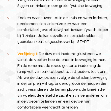
Stijgen en zinken in een grote fysische beweging
Zoeken naar duwen tot in de kruin en weer loslaten,
neerkomen diep zinken.Voelen naar een
comfortabel gevoel terwijl het lichaam fysisch dieper
blijft zinken. Je kan dezelfde inspiratiebeelden
gebruiken zoals uitgeschreven bij START
Verfijning 1
: De duw met inademing luisteren we
vanuit de voeten hoe de enen in beweging komen.
En de romp met de reeds gestarte inademing de
romp vult van buik tot borst tot schouders tot kruin.
Als we de duw loslaten volg je de uitadembeweging
in de romp en vnl rug, onderrug, door de heupen die
zacht veranderen, de benen plooien, de knieën die
vrij voelen, de enkel die zacht en vrij veranderen om
in de voeten te landen en een gevoel van
comfortabele veerkracht te vinden