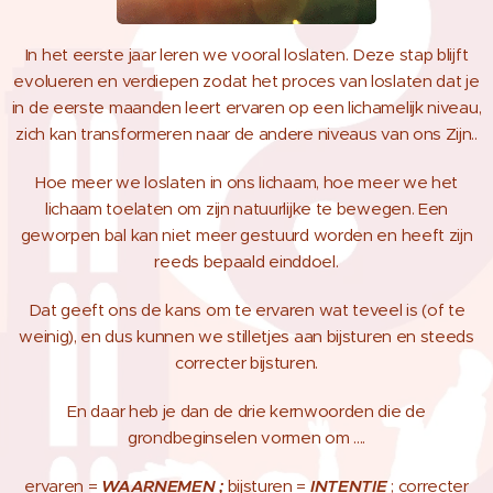
In het eerste jaar leren we vooral loslaten. Deze stap blijft
evolueren en verdiepen zodat het proces van loslaten dat je
in de eerste maanden leert ervaren op een lichamelijk niveau,
zich kan transformeren naar de andere niveaus van ons Zijn..
Hoe meer we loslaten in ons lichaam, hoe meer we het
lichaam toelaten om zijn natuurlijke te bewegen. Een
geworpen bal kan niet meer gestuurd worden en heeft zijn
reeds bepaald einddoel.
Dat geeft ons de kans om te ervaren wat teveel is (of te
weinig), en dus kunnen we stilletjes aan bijsturen en steeds
correcter bijsturen.
En daar heb je dan de drie kernwoorden die de
grondbeginselen vormen om ....
ervaren =
WAARNEMEN ;
bijsturen =
INTENTIE
; correcter