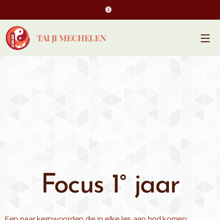
TAI JI MECHELEN
Focus 1° jaar
Een paar kernwoorden die in elke les aan bod komen: