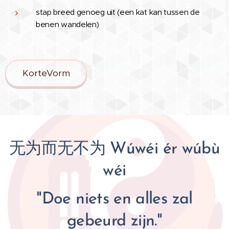
stap breed genoeg uit (een kat kan tussen de
benen wandelen)
KorteVorm
无为而无不为 Wúwéi ér wúbù
wéi
"Doe niets en alles zal
gebeurd zijn."