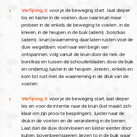
Verfijning 2:
voor je de beweging start , laat dieper
los en luister in de voeten, duw naar kruin maar
probeer in de enkels de beweging te voelen , in de
knieën, in de heupen, in de buik (adem) , borstkas
(adem) , kruin (waarneming daar laten rusten.Voel de
duw wegebben, voel naar een begin van
ontspannen, volg vanuit de kruin door de nek, de
borstkas en tussen de schouderbladen, door de buik
en onderrug, luister in de heupen , knieën , enkels en
kom tot rust met de waarneming in de druk van de
voeten.
Verfijning 3:
voor je de beweging start, laat dieper
les en voor de intentie naar de kruin (kat maakt zich
klaar om zijn prooi te bespringen) , luister naar de
druk in de voeten en de verandering in de benen.
Laat dan de duw doorvloeien en luister eerder door
kuiten, bovenbeenspieren ,liezen to in de buik waar